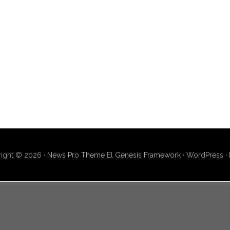
ight © 2026 ·
News Pro Theme
El
Genesis Framework
·
WordPress
·