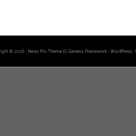
ight © 2026 ·
News Pro Theme
El
Genesis Framework
·
WordPress
·