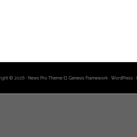
ight © 2026 ·
News Pro Theme
El
Genesis Framework
·
WordPress
·