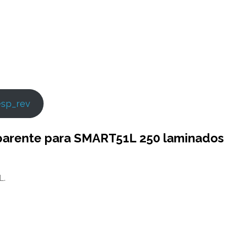
esp_rev
sparente para SMART51L 250 laminados
L.